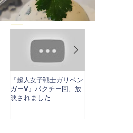
『超人女子戦士ガリベン
協会誌『パクチ
ガーV』パクチー回、放
― 機能性とレシ
映されました
2020』発刊の