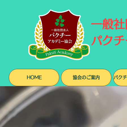
​一般
パクチ
HOME
協会のご案内
パクチ