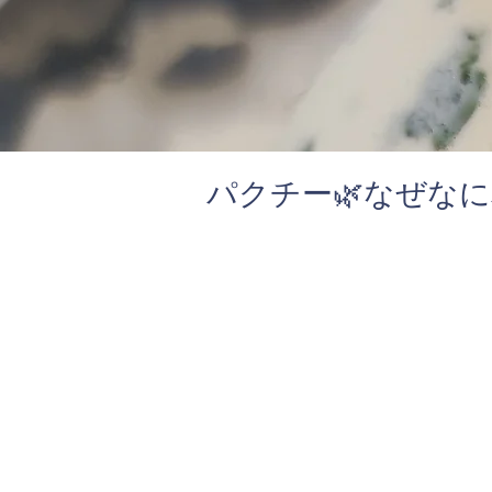
パクチー🌿なぜなに