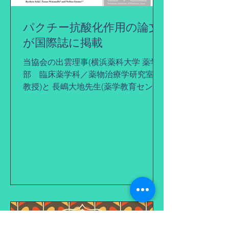
パクチー抗酸化作用の論文
が国際誌に掲載
当協会の出雲理事(横浜薬科大学 薬学
部 臨床薬学科／薬物治療学研究室
教授)と 長嶋大地先生(薬学教育センタ
ー、総合健康メディカル研究センター
（助教）)が中心となって添付の論文が
国際誌(Journal of Clinical and
Medical...