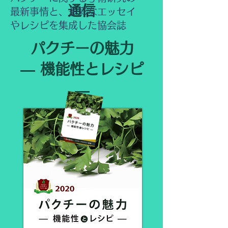
通信
最新事情と、多彩なエッセイ
やレシピを集成した協会誌
パクチーの魅力​
― 機能性とレシピ
―