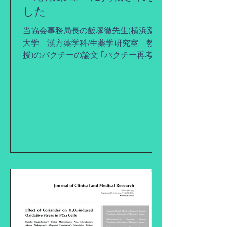
した
当協会事務局長の飯塚徹先生(横浜薬科
大学 漢方薬学科/生薬学研究室 教
授)のパクチーの論文 ｢パクチー再考：
日本の伝統医薬としてのCoriandrum
sativum」が「応用薬理」に掲載され
ました。 パクチーに関する日本の古典
文献（延喜式など）をいくつか辿り、
その記述の変...