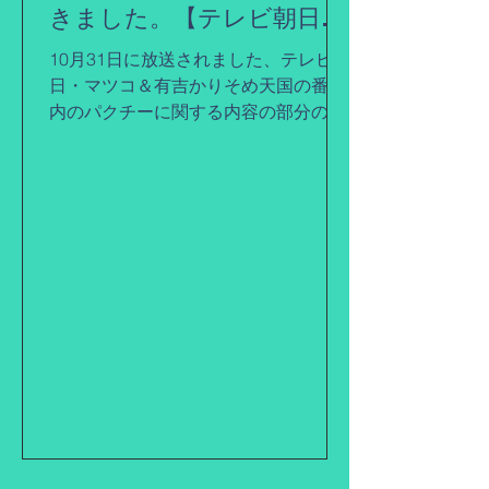
きました。【テレビ朝日・
マツコ＆有吉かりそめ天国
10月31日に放送されました、テレビ朝
(10月31日放送回)】
日・マツコ＆有吉かりそめ天国の番組
内のパクチーに関する内容の部分の情
報監修をさせていただきました。 是非
ご覧になってみてください！ Tver
https://tver.jp/episodes/eprd4xrz3k マ
ツコ＆有吉 かりそめ天国｜テレビ朝
日