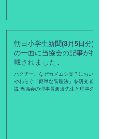
朝日小学生新聞(3月5日分)
の一面に当協会の記事が掲
載されました。
パクチー、なぜカメムシ臭？においが
やわらぐ「簡単な調理法」を研究者解
説 当協会の理事長渡邉先生と理事の飯
塚先生が取材に応じた記事が掲載され
ております。 パクチー､なぜカメムシ
臭? においがやわらぐ｢簡単な調理法｣
を研究者解説 ｜ 朝日小学生新聞 | 朝日
中高生新聞 (...